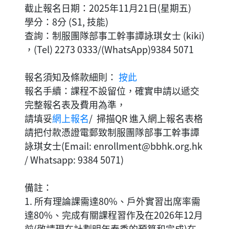
截止報名日期：2025年11月21日(星期五)
學分：8分 (S1, 技能)
查詢：制服團隊部事工幹事譚詠琪女士 (kiki)
，(Tel) 2273 0333/(WhatsApp)9384 5071
報名須知及條款細則：
按此
報名手續：課程不設留位，確實申請以遞交
完整報名表及費用為準，
請填妥
網上報名
/ 掃描QR 進入網上報名表格
請把付款憑證電郵致制服團隊部事工幹事譚
詠琪女士(Email:
enrollment@bbhk.org.hk
/ Whatsapp: 9384 5071)
備註：
1. 所有理論課需達80%、戶外實習出席率需
達80%、完成有關課程習作及在2026年12月
前(敬請現在計劃明年春季的預算和完成)在