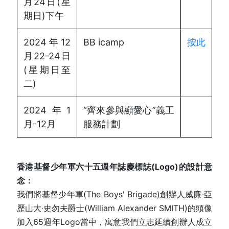
月24日(星
期日)下午
2024年12
BB icamp
按此
月22-24日
(星期日至
二)
2024年1
“齊來參與顯愛心”義工
月-12月
服務計劃
香港基督少年軍六十五週年誌慶標誌(Logo)的設計意
念：
我們將基督少年軍(The Boys' Brigade)創辦人威廉‧亞
歷山大‧史勿夫爵士(William Alexander SMITH)的頭像
加入65週年Logo當中，寓意我們立志延續創辦人成立