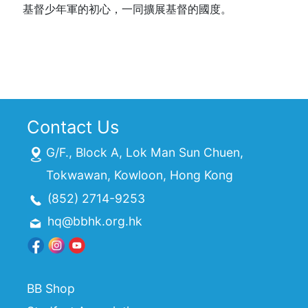
基督少年軍的初心，一同擴展基督的國度。
Contact Us
G/F., Block A, Lok Man Sun Chuen,
Tokwawan, Kowloon, Hong Kong
(852) 2714-9253
hq@bbhk.org.hk
BB Shop