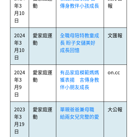
年3
動
傳身教伴小孩成長
報
月10
日
2024
愛家庭運
全職母陪特教童成
文匯報
年3
動
長 盼子女儲美好
月10
成長回憶
日
2024
愛家庭運
有品家庭模範媽媽
on.cc
年3
動
獲表揚 言傳身教
月9
伴小朋友成長
日
2023
愛家庭運
單親爸爸兼母職
大公報
年3
動
給兩女兒完整的愛
月19
日