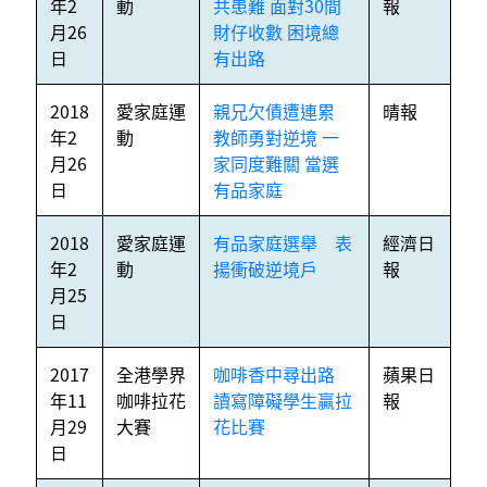
年2
動
共患難 面對30間
報
月26
財仔收數 困境總
日
有出路
2018
愛家庭運
親兄欠債遭連累
晴報
年2
動
教師勇對逆境 一
月26
家同度難關 當選
日
有品家庭
2018
愛家庭運
有品家庭選舉 表
經濟日
年2
動
揚衝破逆境戶
報
月25
日
2017
全港學界
咖啡香中尋出路
蘋果日
年11
咖啡拉花
讀寫障礙學生贏拉
報
月29
大賽
花比賽
日