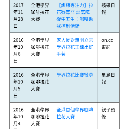
2017
全港學界
【訓練專注力】拉
蘋果日
年11
咖啡拉花
花賽奪亞 讀寫障
報
月28
大賽
礙中五生：咖啡助
日
我控制情緒
2016
全港學界
家人反對無阻立志
on.cc
年10
咖啡拉花
學界拉花王練出好
東網
月6
大賽
手藝
日
2016
全港學界
學界拉花比賽徵募
星島日
年10
咖啡拉花
報
月5
大賽
日
2016
全港學界
全港首個學界咖啡
親子頭
年10
咖啡拉花
拉花大賽
條
月4
大賽