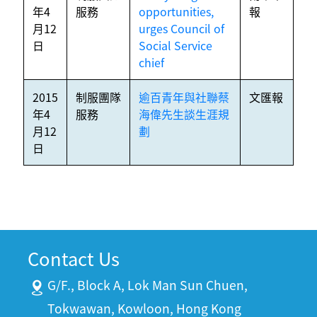
年4
服務
opportunities,
報
月12
urges Council of
日
Social Service
chief
2015
制服團隊
逾百青年與社聯蔡
文匯報
年4
服務
海偉先生談生涯規
月12
劃
日
Contact Us
G/F., Block A, Lok Man Sun Chuen,
Tokwawan, Kowloon, Hong Kong