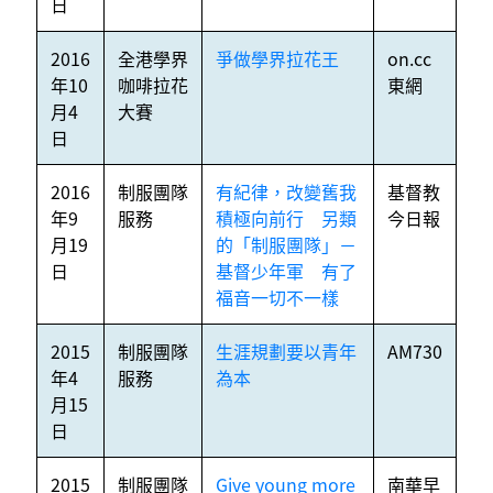
日
2016
全港學界
爭做學界拉花王
on.cc
年10
咖啡拉花
東網
月4
大賽
日
2016
制服團隊
有紀律，改變舊我
基督教
年9
服務
積極向前行 另類
今日報
月19
的「制服團隊」－
日
基督少年軍 有了
福音一切不一樣
2015
制服團隊
生涯規劃要以青年
AM730
年4
服務
為本
月15
日
2015
制服團隊
Give young more
南華早