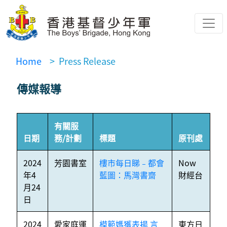
Home
> Press Release
傳媒報導
有關服
日期
務/計劃
標題
原刊處
2024
芳園書室
樓市每日睇﹣都會
Now
年4
藍圖：馬灣書齋
財經台
月24
日
2024
愛家庭運
模範媽獲表揚 言
東方日