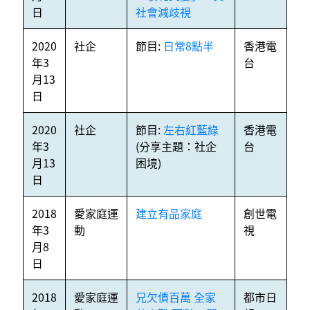
日
社會減歧視
2020
社企
節目:
日常8點半
香港電
年3
台
月13
日
2020
社企
節目:
左右紅藍綠
香港電
年3
(分享主題：社企
台
月13
困境)
日
2018
愛家庭運
建立有品家庭
創世電
年3
動
視
月8
日
2018
愛家庭運
兄欠債百萬 全家
都市日