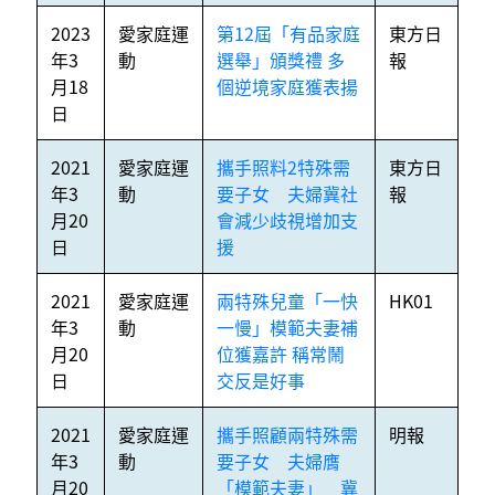
2023
愛家庭運
第12屆「有品家庭
東方日
年3
動
選舉」頒獎禮 多
報
月18
個逆境家庭獲表揚
日
2021
愛家庭運
攜手照料2特殊需
東方日
年3
動
要子女 夫婦冀社
報
月20
會減少歧視增加支
日
援
2021
愛家庭運
兩特殊兒童「一快
HK01
年3
動
一慢」模範夫妻補
月20
位獲嘉許 稱常鬧
日
交反是好事
2021
愛家庭運
攜手照顧兩特殊需
明報
年3
動
要子女 夫婦膺
月20
「模範夫妻」 冀