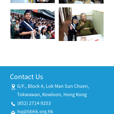
Contact Us
G/F., Block A, Lok Man Sun Chuen,
Tokwawan, Kowloon, Hong Kong
(852) 2714-9253
hq@bbhk.org.hk