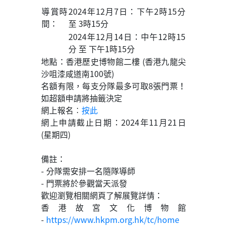
導賞時
2024年12月7日：下午2時15分
間：
至 3時15分
2024年12月14日：中午12時15
分 至 下午1時15分
地點：香港歷史博物館二樓 (香港九龍尖
沙咀漆咸道南100號)
名額有限，每支分隊最多可取8張門票！
如超額申請將抽籤決定
網上報名︰
按此
網上申請截止日期：2024年11月21日
(星期四)
備註：
- 分隊需安排一名隨隊導師
- 門票將於參觀當天派發
歡迎瀏覽相關網頁了解展覽詳情：
香港故宮文化博物館
-
https://www.hkpm.org.hk/tc/home