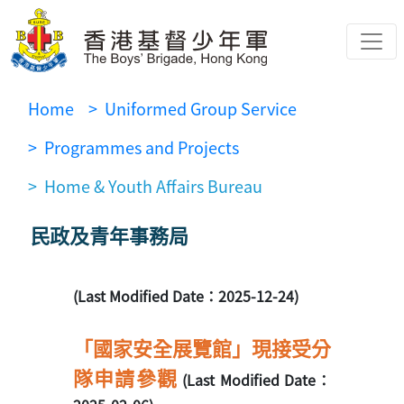
Home
> Uniformed Group Service
> Programmes and Projects
> Home & Youth Affairs Bureau
民政及青年事務局
(Last Modified Date：2025-12-24)
「國家安全展覽館」現接受分
隊申請參觀
(Last Modified Date：