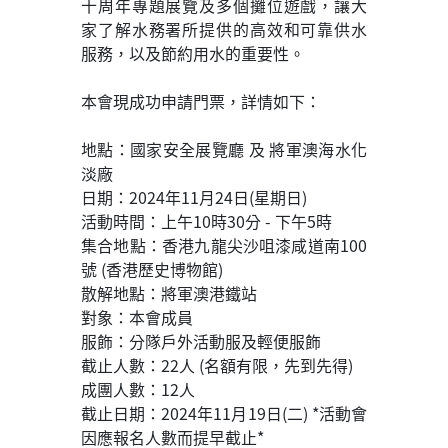
十周年專題展覽及多個攤位遊戲，讓大
家了解水務署所提供的高效和可靠供水
服務，以及節約用水的重要性。
本會現成功申請門票，詳情如下：
地點：國家安全展覽廳 及 將軍澳海水化
淡廠
日期：2024年11月24日(星期日)
活動時間：上午10時30分 - 下午5時
集合地點：香港九龍尖沙咀漆咸道南100
號 (香港歷史博物館)
散解地點：將軍澳港鐵站
對象：本會成員
服飾：分隊戶外活動服及輕便服飾
截止人數：22人 (名額有限，先到先得)
成團人數：12人
截止日期：2024年11月19日(二) *活動會
因應報名人數而提早截止*