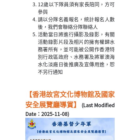
12歲以下隊員須有家長陪同，方可
參與
請以分隊名義報名，統計報名人數
後，我們會聯絡分隊聯絡人
活動當日將進行攝影及錄影，有關
活動錄影片段及相片的擁有權歸水
務署所有，並可能被公開作香港特
別行政區政府、水務署及將軍澳海
水化淡廠日後推廣及宣傳用途，恕
不另行通知
【香港故宮文化博物館及國家
安全展覽廳導賞】
(Last Modified
Date：2025-11-08)