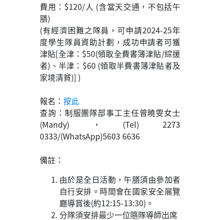
費用：$120/人 (含當天交通，不包括午
膳)
(有經濟困難之隊員，可申請2024-25年
度學生隊員資助計劃，成功申請者可獲
津貼[全津：$50(領取全費書簿津貼/綜援
者)、半津：$60 (領取半費書簿津貼者及
家境清貧)] )
報名：
按此
查詢：制服團隊部事工主任曾曉雯女士
(Mandy) ，(Tel) 2273
0333/(WhatsApp)5603 6636
備註：
由於是全日活動，午膳須由參加者
自行安排。時間會在國家安全展覽
廳導賞後(約12:15-13:30)。
分隊須安排最少一位隨隊導師出席