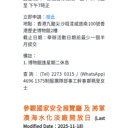
至 下午7時正
立即申請︰
按此
地點：香港九龍尖沙咀漆咸道南100號香
港歷史博物館2樓
截止日期︰舉辦活動日期前最少一個半
月提交
備註：
1. 博物館逢星期二休息
查詢︰(Tel) 2273 0315 / (WhatsApp)
4696 1375制服團隊部事工幹事鄭珮旻女
士
參觀國家安全展覽廳 及 將軍
澳海水化淡廠開放日
(Last
Modified Date：2025-11-18)