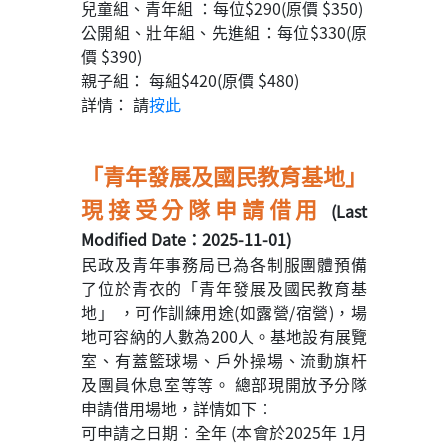
兒童組、青年組 ：每位$290(原價 $350)
公開組、壯年組、先進組：每位$330(原
價 $390)
親子組： 每組$420(原價 $480)
詳情： 請
按此
「青年發展及國民教育基地」
現接受分隊申請借用
(Last
Modified Date：2025-11-01)
民政及青年事務局已為各制服團體預備
了位於青衣的「青年發展及國民教育基
地」 ，可作訓練用途(如露營/宿營)，場
地可容納的人數為200人。基地設有展覽
室、有蓋籃球場、戶外操場、流動旗杆
及團員休息室等等。 總部現開放予分隊
申請借用場地，詳情如下︰
可申請之日期︰全年 (本會於2025年 1月