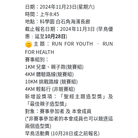
日期：2024年11月23日(星期六)
時間：上午8:45
地點︰科學園 白石角海濱長廊
截止報名日期：2024年11月3日 (早鳥優
惠﹕延至
10月28日
)
主題：RUN FOR YOUTH ‧ RUN
FOR HEALTH
賽事組別：
1KM 兒童、親子跑(競賽組)
4KM 體驗路線(競賽組)
10KM 挑戰路線 (競賽組)
4KM 輕鬆行 (非競賽組)
新增設獎項：「聖經主題造型獎」及
「最佳親子造型獎」
對象：賽事參加者 及 本會成員
(*非賽事參加者的本會成員也可以競逐這
兩個造型獎)
早鳥活動費 (10月28日或之前報名)