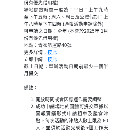
份有優先借用權)
場地開放時間一般為：平日：上午九時
至下午五時 ; 周六、周日及公眾假期：上
午八時至下午四時 (過夜活動申請除外)
可申請之日期︰全年 (本會於2025年 1月
份有優先借用權)
地點：青衣航運路40號
更多詳情：
按此
立即申請︰
按此
截止日期︰舉辦活動日期前最少一個半
月提交
備註：
開放時間或會因應運作需要調整
成功申請場地的團體可提交單據以
實報實銷形式申請租車及膳食津
貼。每次活動的津貼人數上限為 60
人，並須於活動完成後5個工作天