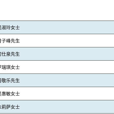
吴淑玲女士
曾子峰先生
何仕泉先生
罗瑞琪女士
周敬乐先生
吴惠敏女士
朱莉萨女士