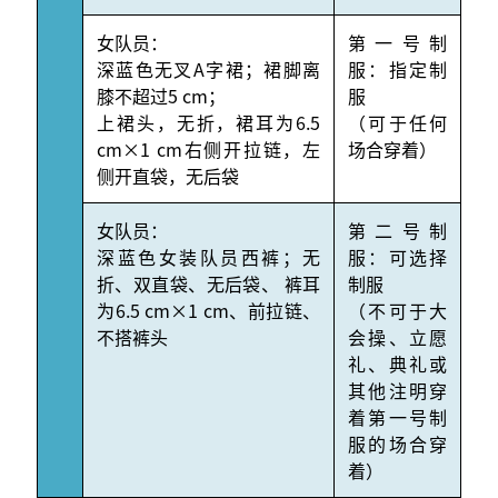
女队员：
第一号制
深蓝色无叉A字裙；裙脚离
服：指定制
膝不超过5 cm；
服
上裙头，无折，裙耳为6.5
（可于任何
cm×1 cm右侧开拉链，左
场合穿着）
侧开直袋，无后袋
女队员：
第二号制
深蓝色女装队员西裤；无
服：可选择
折、双直袋、无后袋、 裤耳
制服
为6.5 cm×1 cm、前拉链、
（不可于大
不搭裤头
会操、立愿
礼、典礼或
其他注明穿
着第一号制
服的场合穿
着）