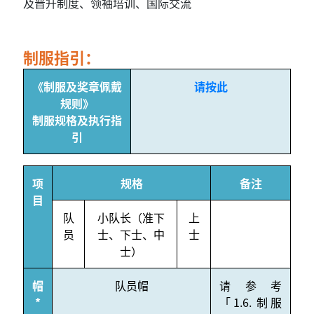
及晋升制度、领袖培训、国际交流
制服指引：
《制服及奖章佩戴
请按此
规则》
制服规格及执行指
引
项
规格
备注
目
队
小队长（准下
上
员
士、下士、中
士
士）
帽
队员帽
请参考
*
「1.6. 制服