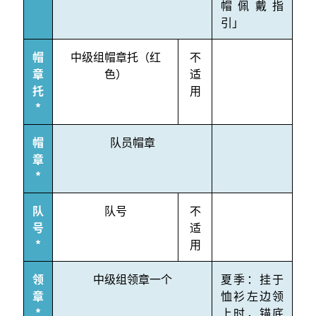
帽佩戴指
引」
帽
中级组帽章托（红
不
章
色）
适
托
用
*
帽
队员帽章
章
*
队
队号
不
号
适
*
用
领
中级组领章一个
夏季：挂于
章
恤衫左边领
*
上时，锚底