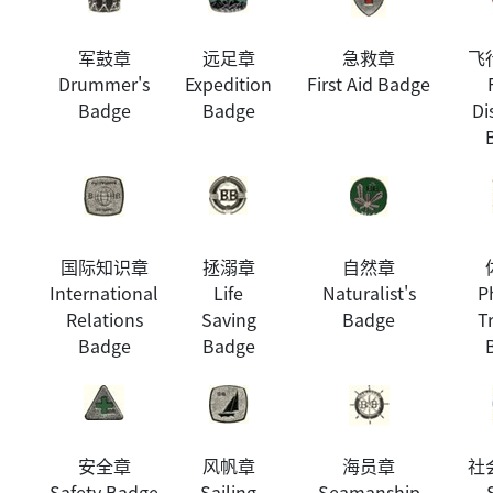
军鼓章
远足章
急救章
飞
Drummer's
Expedition
First Aid Badge
Badge
Badge
Di
国际知识章
拯溺章
自然章
International
Life
Naturalist's
P
Relations
Saving
Badge
T
Badge
Badge
安全章
风帆章
海员章
社
Safety Badge
Sailing
Seamanship