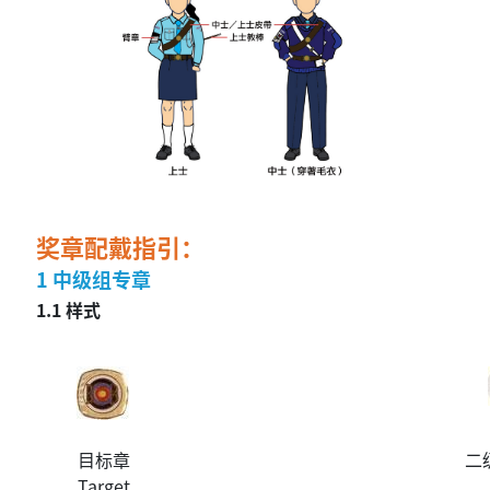
奖章配戴指引：
1 中级组专章
1.1 样式
目标章
二
Target