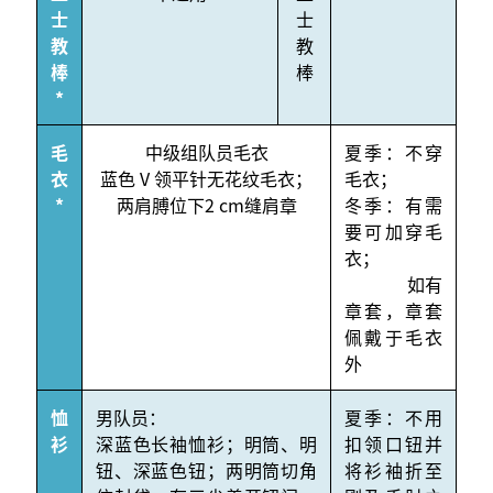
士
士
教
教
棒
棒
*
毛
中级组队员毛衣
夏季：不穿
衣
蓝色 V 领平针无花纹毛衣；
毛衣；
*
两肩膊位下2 cm缝肩章
冬季：有需
要可加穿毛
衣；
如有
章套，章套
佩戴于毛衣
外
恤
男队员：
夏季：不用
衫
深蓝色长袖恤衫；明筒、明
扣领口钮并
钮、深蓝色钮；两明筒切角
将衫袖折至