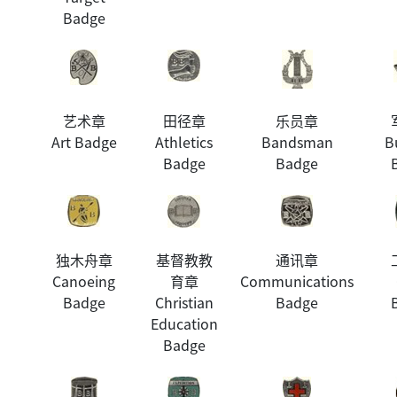
Badge
艺术章
田径章
乐员章
Art Badge
Athletics
Bandsman
B
Badge
Badge
独木舟章
基督教教
通讯章
Canoeing
育章
Communications
Badge
Christian
Badge
Education
Badge