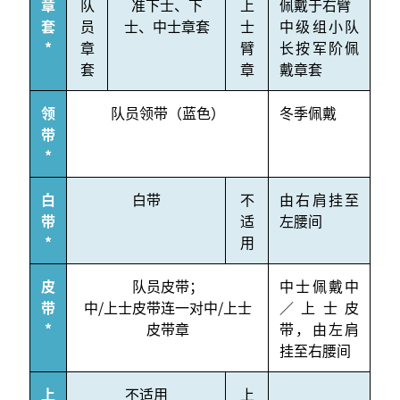
章
队
准下士、下
上
佩戴于右臂
套
员
士、中士章套
士
中级组小队
*
章
臂
长按军阶佩
套
章
戴章套
领
队员领带（蓝色）
冬季佩戴
带
*
白
白带
不
由右肩挂至
带
适
左腰间
*
用
皮
队员皮带；
中士佩戴中
带
中/上士皮带连一对中/上士
／上士皮
*
皮带章
带，由左肩
挂至右腰间
上
不适用
上