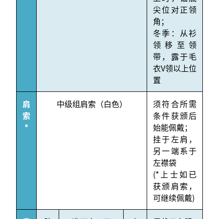
尖位对正领
角；
冬季：从衫
领移至领
带，露于毛
衣V领以上位
置
肩
中级组肩索（白色）
须符合所需
索
条件获颁后
*
始能佩戴；
挂于左肩，
另一端系于
左襟袋
(*上士如已
获颁肩索，
可继续佩戴)