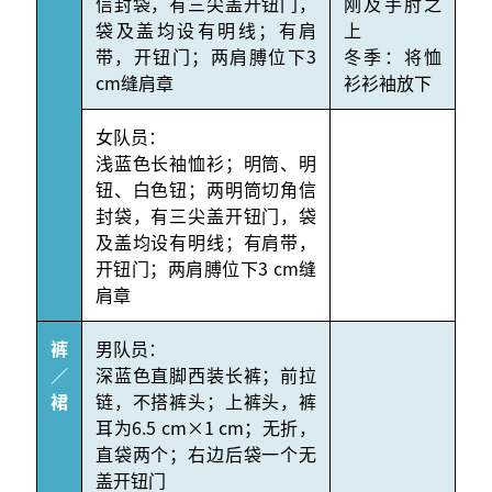
信封袋，有三尖盖开钮门，
刚及手肘之
袋及盖均设有明线；有肩
上
带，开钮门；两肩膊位下3
冬季：将恤
cm缝肩章
衫衫袖放下
女队员：
浅蓝色长袖恤衫；明筒、明
钮、白色钮；两明筒切角信
封袋，有三尖盖开钮门，袋
及盖均设有明线；有肩带，
开钮门；两肩膊位下3 cm缝
肩章
裤
男队员：
／
深蓝色直脚西装长裤；前拉
裙
链，不搭裤头；上裤头，裤
耳为6.5 cm×1 cm；无折，
直袋两个；右边后袋一个无
盖开钮门