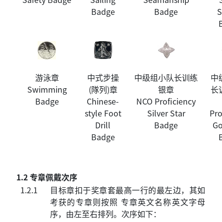
Badge
Badge
S
游泳章
中式步操
中级组小队长训练
中
Swimming
(隊列)章
银章
长
Badge
Chinese-
NCO Proficiency
style Foot
Silver Star
Pro
Drill
Badge
Go
Badge
1.2 专章佩戴次序
1.2.1
目标章扣于奖章套最高一行的最左边，其如
考获的专章则按照 专章英文名称英文字母
序，由左至右排列。次序如下：