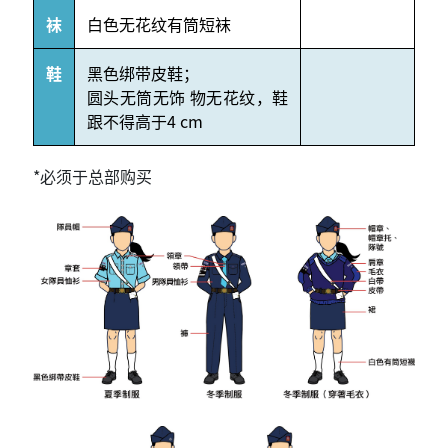
袜
白色无花纹有筒短袜
鞋
黑色绑带皮鞋；
圆头无筒无饰 物无花纹，鞋
跟不得高于4 cm
*必须于总部购买