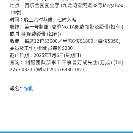
地点︰百乐金宴宴会厅 (九龙湾宏照道38号MegaBox
14楼)
时间︰晚上六时恭候、七时入席
服饰：第一号制服 (夏季No.1A佩戴领带及绶带(如有))
或 礼服(佩戴绶带 (如有))
收费︰每席12位$3600／半席6位$1800／每位$350；
委员及工作小组组员每位$280
截止日期︰2025年7月6日(星期日)
查询：制服团队部事工干事曾万成先生(万成) (Tel)
2273 0333 /(WhatsApp) 6430 1823
報名：
按此