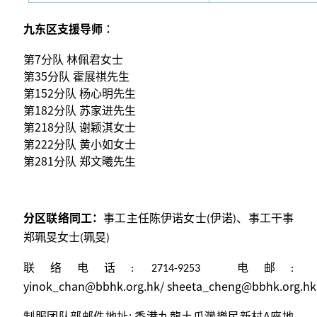
九东区支援导师︰
第7分队 林佩君女士
第35分队 霍展祺先生
第152分队 杨心明先生
第182分队 苏家进先生
第218分队 谢颖淇女士
第222分队 黄小如女士
第281分队 郑文曦先生
分区联络同工：
、
事工主任陈伊诺女士(伊诺
)
事工干事
郑珮旻女士(珮旻)
联络电话: 2714-9253 电邮:
yinok_chan@bbhk.org.hk
/
sheeta_cheng@bbhk.org.hk
制服团队部邮件地址: 香港九龍土瓜灣樂民新村A座地