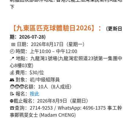
下
【九東區匹克球體驗日2026】：
(更新日
期：2026-07-28)
📅 日期：2026年8月17日（星期一）
🕘 時間：上午10:00 – 中午12:00
📍 地點：九龍灣1號場(九龍灣宏照道23號第一集團中
心8樓03室)
💰 費用：$30/位
👥 對象：初/中級組隊員
🧑‍🧒‍🧒名額：10人（8人成班）
📝 報名：
按此
⛔截止報名：2026年8月9日（星期日）
☎️查詢：2714-9253 / WhatsApp: 4696-1375 事工幹
事鄭珮旻女士 (Madam CHENG)