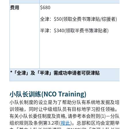
费用
$680
全津：$50(领取全费书簿津贴/综援者)
半津：$340(领取半费书簿津贴者)
*
「全津」及「半津」需成功申请者可获津贴
小队长训练(NCO Training)
小队长制度的设立是为了帮助分队有系统地发掘及培
训领袖，同时让中级组队员有目标地学习担任领袖。
有关小队长委任制度及资格, 请参考本会附则(1)－分队
组织规则及条例第3.2项(
按此
)
。总部和区均会定期举