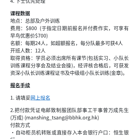
4. 下士优先处理
课程数据
地点：总部及户外训练
费用：$800 (于指定日期前报名并付费作实，可享有
早鸟优惠价$700)
名额：每期24人，如超额报名，每分队最多可获4人
开班人数：12人
取得资格：学员必须出席所有课节(包括实习、小队长
训练课程分享会及结业会操)，经评核合格后，可获发
资深小队长训练课程证书及中级组小队长训练(金章)。
报名手续
1.
请填妥
网上报名
2.
把付款凭证电邮致制服团队部事工干事曾万成先生
(万成)
(
manshing_tsang
@bbhk.org.hk)
付款方式
•自动柜员机转账或直接存入本会银行户口：恒生银