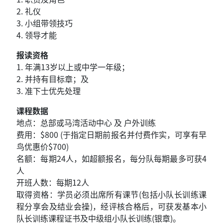
2. 礼仪
3. 小组带领技巧
4. 领导才能
报读资格
1.
年满13岁以上或中学一年级；
2. 并持有目标章；及
3. 准下士优先处理
课程数据
地点：总部或马湾活动中心 及 户外训练
费用：$800 (于指定日期前报名并付费作实，可享有早
鸟优惠价$700)
名额：每期24人，如超额报名，每分队每期最多可获4
人
开班人数：每期12人
取得资格：学员必须出席所有课节(包括小队长训练课
程分享会及结业会操)，经评核合格后，可获发基本小
队长训练课程证书及中级组小队长训练(银章)。