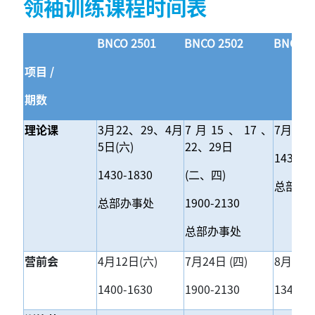
领袖训练课程时间表
BNCO 2501
BNCO 2502
BNCO 2
项目 /
期数
理论课
3
月22、29、4月
7
月15、17、
7
月12、
5日(六)
22、29日
1430-1
1430-1830
(
二、四)
总部办
总部办事处
1900-2130
总部办事处
营前会
4
月12日(六)
7
月24日 (四)
8
月2日(
1400-1630
1900-2130
1345-1