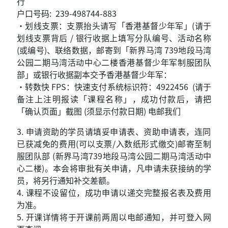
行
户口号码: 239-498744-883
•划线支票：支票抬头请写「香港基督少年军」(请于
划线支票背后 / 银行收据上填写分队编号、活动名称
(或编号)、联络数据，邮寄到「新界马湾 739地段马湾
公园二期马湾活动中心二楼香港基督少年军制服团队
部」或银行收据副本交予香港基督少年军：
•转数快 FPS：快速支付系统标识符：4922456 (请于
备注上注明报读「课程名称」，成功付款后，请把
「确认页面」截图 (须显示付款日期) 电邮我们
3.
申请资助的学员请填妥申请表、资助申请表，连同
已获减免的费用(可以支票/入数纸形式缴交)邮寄至制
服团队部 (新界马湾739地段马湾公园二期马湾活动中
心二楼)。本会将审批有关申请，凡申请未获接纳的学
员，将另行通知补交差额。
4. 课程不设留位，成功申请以递交完整报名表及费用
为准。
5. 开课详情将于开课前两周以电邮通知，并可登入网