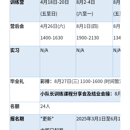
训练营
4
月18日-20日
8
月2-4日
8
月8-1
(
五至日)
(
六至一)
(
五至日)
营后会
4
月26日(六)
8
月1日(四)
8
月16日
1400-1630
1900-2130
1345-1
实习
N/A
N/A
N/A
毕业礼
彩排：
8
月27日(三) 1100-1600 (时间暂定)
小队长训练课程分享会及结业会操：
8
月31日
名额
24
人
报名期
*
更新*
2025
年3月1日至6月1日(