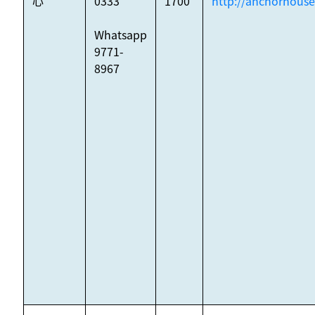
心
0333
1700
http://anchorhouse
Whatsapp
9771-
8967