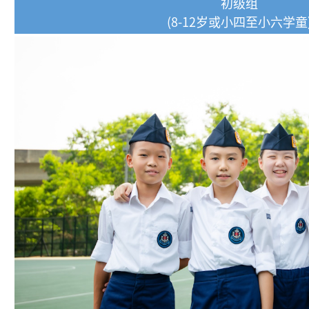
初级组
(8-12岁或小四至小六学童