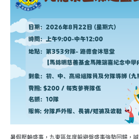
暑假壓軸盛事，九東區年度躲避盤盛事強勢回歸，誠