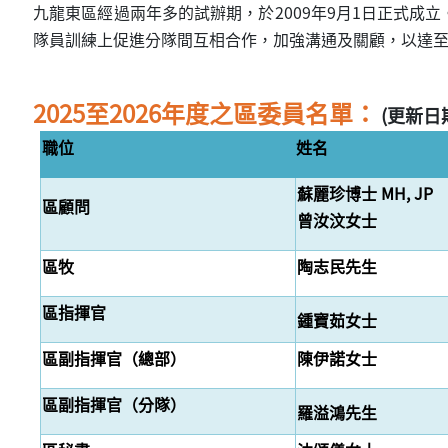
九龍東區經過兩年多的試辦期，於2009年9月1日正式
隊員訓練上促進分隊間互相合作，加強溝通及關顧，以達至凝
2025至2026年度之區委員名單：
(更新日期：
職位
姓名
蘇麗珍博士 MH, JP
區顧問
曾汝汶女士
區牧
陶志民先生
區指揮官
鍾寶茹女士
區副指揮官（總部）
陳伊諾女士
區副指揮官（分隊）
羅溢鴻先生