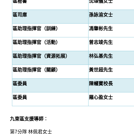
區秘書
沈頌儀女士
區司庫
孫詠渝女士
區助理指揮官（訓練）
馮肇彬先生
區助理指揮官（活動）
曾志竣先生
區助理指揮官（資源拓展）
林弘基先生
區助理指揮官（關顧）
黃世超先生
區委員
陳幗寶校長
區委員
羅心盈女士
九東區支援導師︰
第7分隊 林佩君女士