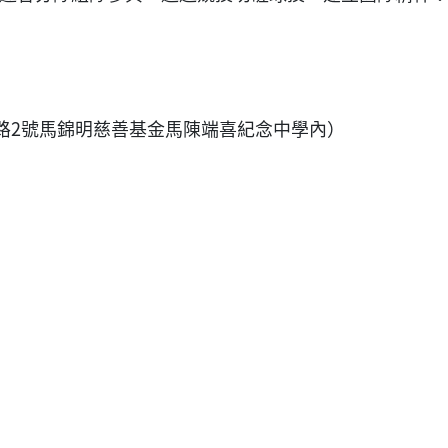
隆路2號馬錦明慈善基金馬陳端喜紀念中學內）