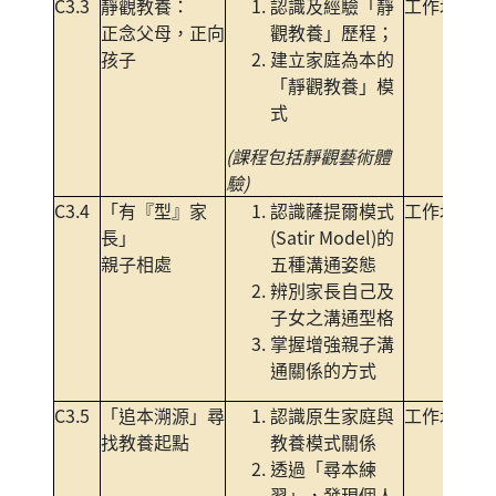
C3.3
靜觀教養：
認識及經驗「靜
工作坊
正念父母，正向
觀教養」歷程；
孩子
建立家庭為本的
「靜觀教養」模
式
(課程包括靜觀藝術體
驗)
C3.4
「有『型』家
認識薩提爾模式
工作坊
長」
(Satir Model)的
親子相處
五種溝通姿態
辨別家長自己及
子女之溝通型格
掌握增強親子溝
通關係的方式
C3.5
「追本溯源」尋
認識原生家庭與
工作坊
找教養起點
教養模式關係
透過「尋本練
習」，發現個人