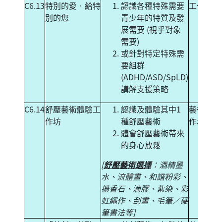
C6.13
特別的愛‧給特
認識各種特殊需要
工作坊
別的您
青少年的特質及發
展需要 (視乎對象
需要)
或針對特定特殊需
要組群
(ADHD/ASD/SpLD)
講解支援策略
C6.14
舒壓藝術體驗工
認識及體驗其中1
藝術體驗
作坊
種舒壓藝術
作坊
體會舒壓藝術帶來
的身心放鬆
[
舒壓藝術選擇
：酒精墨
水、流體畫、和諧粉彩、
擴香石、滴膠、紥染、彩
虹繩作、刮畫、毛筆／硬
筆書法等]