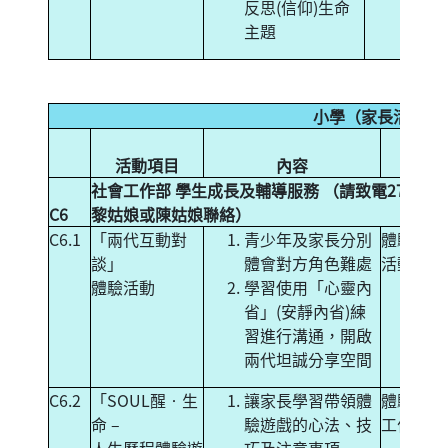
反思(信仰)生命
主題
小學（家長活動）
活動項目
內容
形
社會工作部 學生成長及輔導服務 （請致電271492
C6
黎姑娘或陳姑娘聯絡）
C6.1
「兩代互動對
青少年及家長分別
體驗式親
談」
體會對方角色難處
活動
體驗活動
學習使用「心靈內
省」(安靜內省)練
習進行溝通，開啟
兩代坦誠分享空間
C6.2
「SOUL醒‧生
讓家長學習帶領體
體驗+培
命 –
驗遊戲的心法、技
工作坊