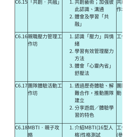
C6.15
「共創‧共融」
共創藝術；加強彼
共創藝術
此認識、溝通
作坊
體會及學習「共
融」
C6.16
親職壓力管理工
認識「壓力」與情
工作坊
作坊
緒
學習有效管理壓力
方法
體會「心靈內省」
舒壓法
C6.17
團隊體驗活動工
透過歷奇體驗、解
團隊歷奇
作坊
難合作，推動團隊
動
建立
分享遊戲／體驗學
習的特色
C6.18
MBTI‧親子攻
介紹MBTI(16型人
工作坊
略
格)性格測試
(參加者