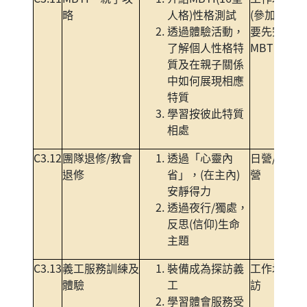
略
人格)性格測試
(參加者需
透過體驗活動，
要先完成
了解個人性格特
MBTI test)
質及在親子關係
中如何展現相應
特質
學習按彼此特質
相處
C3.12
團隊退修/教會
透過「心靈內
日營/黃昏
退修
省」，(在主內)
營
安靜得力
透過夜行/獨處，
反思(信仰)生命
主題
C3.13
義工服務訓練及
裝備成為探訪義
工作坊+探
體驗
工
訪
學習體會服務受