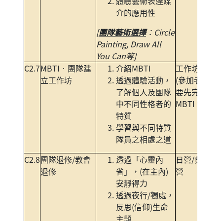
體驗藝術表達媒
介的應用性
[
團隊藝術選擇
：Circle
Painting, Draw All
You Can等]
C2.7
MBTI‧團隊建
介紹MBTI
工作坊
立工作坊
透過體驗活動，
(參加者需
了解個人及團隊
要先完成
中不同性格者的
MBTI test)
特質
學習與不同特質
隊員之相處之道
C2.8
團隊退修/教會
透過「心靈內
日營/黃昏
退修
省」，(在主內)
營
安靜得力
透過夜行/獨處，
反思(信仰)生命
主題