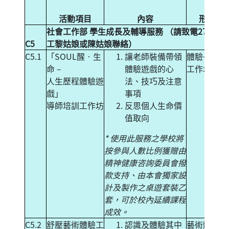
活動項目
內容
形式
社會工作部 學生成長及輔導服務 （請致電271492
C5
工黎姑娘或陳姑娘聯絡）
C5.1
「SOUL醒‧生
讓老師裝備帶領
體驗+培訓
命 –
體驗遊戲的心
工作坊
人生歷程體驗遊
法、技巧及注意
戲」
事項
導師培訓工作坊
反思個人生命價
值取向
* 使用此服務之學校將
按參與人數比例獲贈由
精神健康咨詢委員會撥
款支持、由本會獨家設
計及製作之桌遊套裝乙
套，可於校內延續課程
成效。
C5.2
舒壓藝術體驗工
認識及體驗其中
藝術體驗工