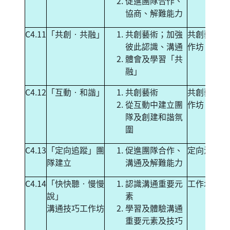
促進團隊合作、
協商、解難能力
C4.11
「共創‧共融」
共創藝術；加強
共創藝術工
彼此認識、溝通
作坊
體會及學習「共
融」
C4.12
「互動‧和諧」
共創藝術
共創藝術工
從互動中建立團
作坊
隊及創建和諧氛
圍
C4.13
「定向追蹤」團
促進團隊合作、
定向活動
隊建立
溝通及解難能力
C4.14
「快快聽‧慢慢
認識溝通重要元
工作坊
說」
素
溝通技巧工作坊
學習及體驗溝通
重要元素及技巧