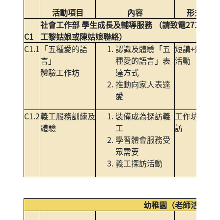
活動項目
內容
形式
社會工作部 學生成長及輔導服務 （請致電2714925
C1
工黎姑娘或陳姑娘聯絡）
C1.1
「五種愛的語
認識及體驗「五
短講+體驗
K
言」
種愛的語言」表
活動
體驗工作坊
達方式
推動向家人表達
愛
C1.2
義工服務訓練及
裝備成為探訪義
工作坊+探
K
體驗
工
訪
學習體會服務受
眾需要
義工探訪活動
幼稚園（老師活動）