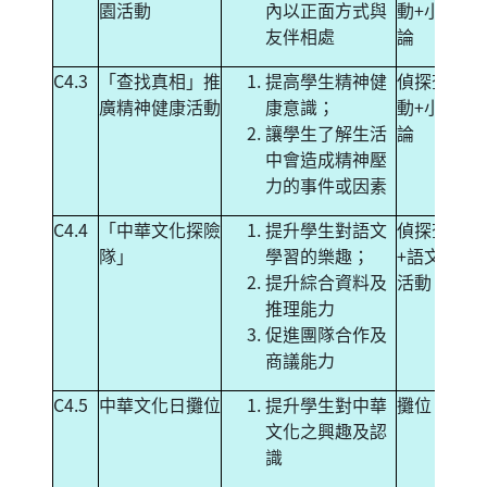
園活動
內以正面方式與
動+小組討
友伴相處
論
C4.3
「查找真相」推
提高學生精神健
偵探查案活
廣精神健康活動
康意識；
動+小組討
讓學生了解生活
論
中會造成精神壓
力的事件或因素
C4.4
「中華文化探險
提升學生對語文
偵探查案
隊」
學習的樂趣；
+語文挑戰
提升綜合資料及
活動
推理能力
促進團隊合作及
商議能力
C4.5
中華文化日攤位
提升學生對中華
攤位
文化之興趣及認
識