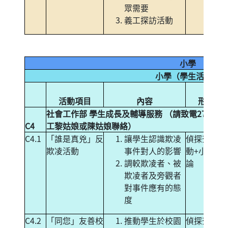
眾需要
義工探訪活動
小學
小學（學生活動）
活動項目
內容
形式
社會工作部 學生成長及輔導服務 （請致電271492
C4
工黎姑娘或陳姑娘聯絡）
C4.1
「誰是真兇」反
讓學生認識欺凌
偵探查案活
欺凌活動
事件對人的影響
動+小組討
調較欺凌者、被
論
欺凌者及旁觀者
對事件應有的態
度
C4.2
「同您」友善校
推動學生於校園
偵探查案活