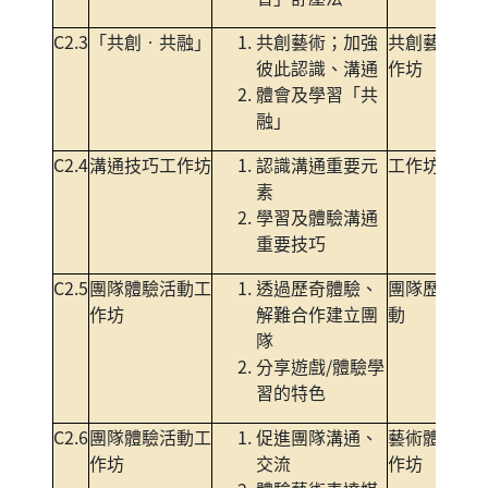
C2.3
「共創‧共融」
共創藝術；加強
共創藝術工
彼此認識、溝通
作坊
體會及學習「共
融」
C2.4
溝通技巧工作坊
認識溝通重要元
工作坊
素
學習及體驗溝通
重要技巧
C2.5
團隊體驗活動工
透過歷奇體驗、
團隊歷奇活
作坊
解難合作建立團
動
隊
分享遊戲/體驗學
習的特色
C2.6
團隊體驗活動工
促進團隊溝通、
藝術體驗工
作坊
交流
作坊