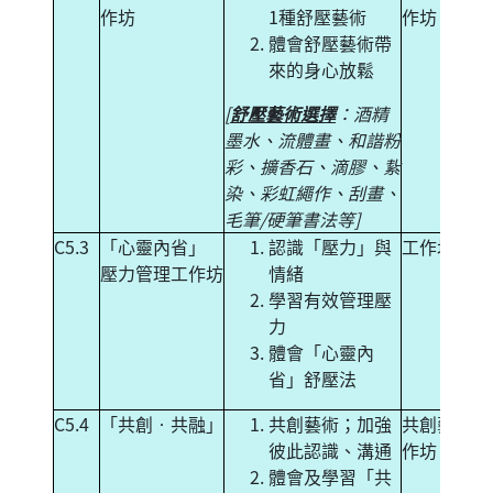
作坊
1種舒壓藝術
作坊
體會舒壓藝術帶
來的身心放鬆
[
舒壓藝術選擇
：酒精
墨水、流體畫、和諧粉
彩、擴香石、滴膠、紥
染、彩虹繩作、刮畫、
毛筆/硬筆書法等]
C5.3
「心靈內省」
認識「壓力」與
工作坊
壓力管理工作坊
情緒
學習有效管理壓
力
體會「心靈內
省」舒壓法
C5.4
「共創‧共融」
共創藝術；加強
共創藝術工
彼此認識、溝通
作坊
體會及學習「共