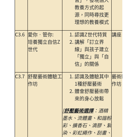
教養方式的起
源，同時尋找更
理想的教養模式
C3.6
愛你‧管你:
認識Z世代特質
講座
培養獨立自信Z
講解「訂立界
世代
線」與孩子建立
「獨立」與「自
信」的關係
C3.7
舒壓藝術體驗工
認識及體驗其中
藝術體驗工
作坊
1種舒壓藝術
作坊
體會舒壓藝術帶
來的身心放鬆
[
舒壓藝術選擇
：酒精
墨水、流體畫、和諧粉
彩、擴香石、滴膠、紥
染、彩虹繩作、刮畫、