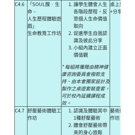
C4.6
「SOUL醒‧生
讓學生體會人生
桌上遊戲
命 –
各階段歷程，反
+分享討論
人生歷程體驗遊
思個人生命價值
戲」
取向
生命教育工作坊
促進學生自我認
識及彼此分享
小組內建立正面
價值觀
* 每組將獲贈由精神健
康咨詢委員會撥款支
持、由本會獨家設計及
製作之桌遊套裝壹套，
可於校內延續課程成
效。
C4.7
舒壓藝術體驗工
認識及體驗其中
藝術體驗工
作坊
1種舒壓藝術
作坊
體會舒壓藝術帶
來的身心放鬆