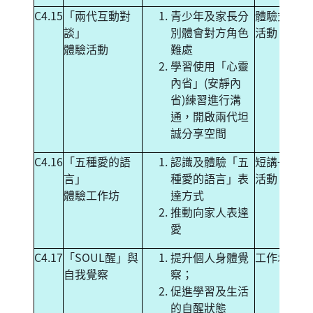
C4.15
「兩代互動對
青少年及家長分
體驗式親子
談」
別體會對方角色
活動
體驗活動
難處
學習使用「心靈
內省」(安靜內
省)練習進行溝
通，開啟兩代坦
誠分享空間
C4.16
「五種愛的語
認識及體驗「五
短講+體驗
言」
種愛的語言」表
活動
體驗工作坊
達方式
推動向家人表達
愛
C4.17
「SOUL醒」與
提升個人身體覺
工作坊
自我覺察
察；
促進學習及生活
的自醒狀態