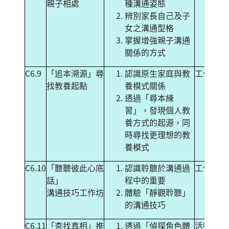
親子相處
種溝通姿態
辨別家長自己及子
女之溝通型格
掌握增強親子溝通
關係的方式
C6.9
「追本溯源」尋
認識原生家庭與教
工作坊
找教養起點
養模式關係
透過「尋本練
習」，發現個人教
養方式的起源，同
時尋找更理想的教
養模式
C6.10
「聽聽彼此心底
認識聆聽於溝通過
工作坊
話」
程中的重要
溝通技巧工作坊
體驗「靜觀聆聽」
的溝通技巧
C6.11
「查找真相」推
透過「偵探角色體
活動