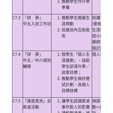
推動學生作升學
準備
C7.3
「拼‧夢」
推動學生開展生
短講+小組
中五入班工作坊
涯規劃
(會按學生
促進班內互助氣
生涯興趣分
氛
成小組，由
導師帶領小
組討論)
C7.4
「拼‧夢」
按學生「個人生
個人輔導
中五／中六個別
涯檔案」，協助
輔導
學生認清升學／
就業目標；
推動學生做好應
試計劃，為個人
目標拼搏
C7.5
「誰是真兇」反
讓學生認識欺凌
偵探查案活
欺凌活動
事件對人的影響
動+小組討
調較欺凌者、被
論