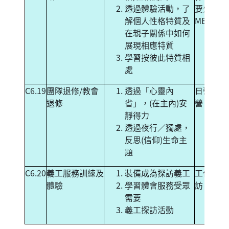
透過體驗活動，了
要先完成
解個人性格特質及
MBTI tes
在親子關係中如何
展現相應特質
學習按彼此特質相
處
C6.19
團隊退修/教會
透過「心靈內
日營／黃
退修
省」，(在主內)安
營
靜得力
透過夜行／獨處，
反思(信仰)生命主
題
C6.20
義工服務訓練及
裝備成為探訪義工
工作坊+
體驗
學習體會服務受眾
訪
需要
義工探訪活動