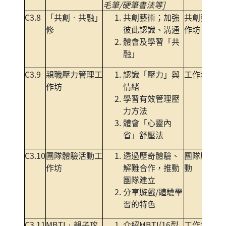
毛筆/硬筆書法等]
C3.8
「共創‧共融」
共創藝術；加強
共創藝術工
修
彼此認識、溝通
作坊
體會及學習「共
融」
C3.9
親職壓力管理工
認識「壓力」與
工作坊
作坊
情緒
學習有效管理壓
力方法
體會「心靈內
省」舒壓法
C3.10
團隊體驗活動工
透過歷奇體驗、
團隊歷奇活
作坊
解難合作，推動
動
團隊建立
分享遊戲/體驗學
習的特色
C3.11
MBTI‧親子攻
介紹MBTI(16型
工作坊