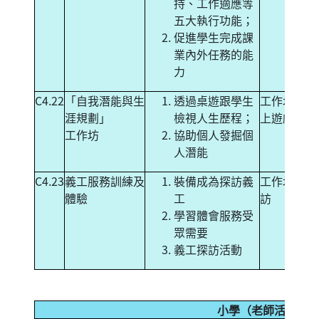
持、工作適應等
五大執行功能；
促進學生完成課
業內外任務的能
力
C4.22
「自我潛能與生
透過桌遊跟學生
工作坊+桌
涯規劃」
檢視人生歷程；
上遊戲
工作坊
協助個人發掘個
人潛能
C4.23
義工服務訓練及
裝備成為探訪義
工作坊+探
體驗
工
訪
學習體會服務受
眾需要
義工探訪活動
小學（老師活動）