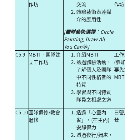
作坊
交流
作坊
體驗藝術表達媒
介的應用性
[
團隊藝術選擇
：Circle
Painting, Draw All
You Can等]
C5.9
MBTI‧團隊建
介紹MBTI
工作坊
立工作坊
透過體驗活動，
(參加者需
了解個人及團隊
要先完成
中不同性格者的
MBTI test)
特質
學習與不同特質
隊員之相處之道
C5.10
團隊退修/教會
透過「心靈內
日營/黃昏
退修
省」，(在主內)
營
安靜得力
透過夜行/獨處，