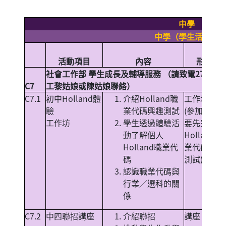
中學
中學（學生活動）
活動項目
內容
形式
社會工作部 學生成長及輔導服務 （請致電271492
C7
工黎姑娘或陳姑娘聯絡）
C7.1
初中Holland體
介紹Holland職
工作坊
驗
業代碼興趣測試
(參加者需
工作坊
學生透過體驗活
要先完成
動了解個人
Holland職
Holland職業代
業代碼興趣
碼
測試)
認識職業代碼與
行業／選科的關
係
C7.2
中四聯招講座
介紹聯招
講座