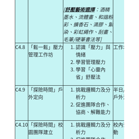
[
舒壓藝術選擇
：酒精
墨水、流體畫、和諧粉
彩、擴香石、滴膠、紥
染、彩虹繩作、刮畫、
毛筆/硬筆書法等]
C4.8
「鬆一鬆」壓力
認識「壓力」與
工作坊
管理工作坊
情緒
學習管理壓力
學習「心靈內
省」舒壓法
C4.9
「探險時間」戶
挑戰邏輯力及分
半日/全天
外定向
析力
戶外活動
促進團隊合作、
協商、解難能力
C4.10
「探險時間」校
挑戰邏輯力及分
校內查案活
園團隊建立
析力
動