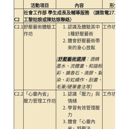
活動項目
內容
形式
社會工作部 學生成長及輔導服務 （請致電2714925
C2
工黎姑娘或陳姑娘聯絡）
C2.1
舒壓藝術體驗工
認識及體驗其中
工作坊
作坊
1種舒壓藝術
體會舒壓藝術帶
來的身心放鬆
[
舒壓藝術選擇
：酒精
墨水、流體畫、和諧粉
彩、擴香石、滴膠、紥
染、彩虹繩作、刮畫、
毛筆/硬筆書法等]
C2.2
「心靈內省」
認識「壓力」與
工作坊
壓力管理工作坊
情緒
學習有效管理壓
力
體會「心靈內
省」舒壓法