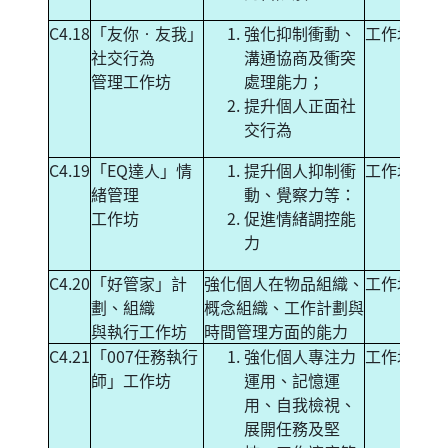
C4.18
「友你‧友我」
強化抑制衝動、
工作坊
社交行為
溝通協商及衝突
管理工作坊
處理能力；
提升個人正面社
交行為
C4.19
「EQ達人」情
提升個人抑制衝
工作坊
緒管理
動、覺察力等：
工作坊
促進情緒調控能
力
C4.20
「好管家」計
強化個人在物品組織、
工作坊
劃、組織
概念組織、工作計劃與
與執行工作坊
時間管理方面的能力
C4.21
「007任務執行
強化個人專注力
工作坊
師」工作坊
運用、記憶運
用、自我檢視、
展開任務及堅