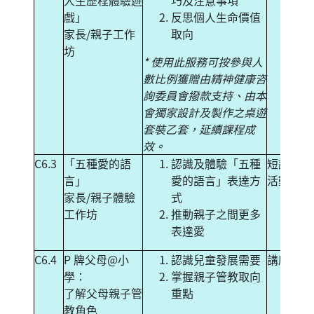
人生歷程體驗遊
巧及注意事項
戲」
反思個人生命價值
家長/親子工作
取向
坊
* 使用此服務可按參與人
數比例獲贈由精神健康咨
詢委員會撥款支持、由本
會獨家設計及製作之桌遊
套裝乙套，延續課程成
效。
C6.3
「五種愛的語
認識及體驗「五種
短講+體
言」
愛的語言」表達方
活動
家長/親子體驗
式
工作坊
推動親子之間更多
表達愛
C6.4
P 牌父母@小
認識兒童發展需要
講座
學：
掌握親子管教取向
了解父母親子管
重點
教角色