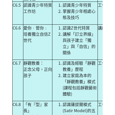
C6.5
認識青少年特質
認識青少年特質
工作坊
工作坊
掌握青少年相處心
態及技巧
C6.6
愛你‧管你﹕
認識Z世代特質
講座
培養獨立自信Z
講解「訂立界線」
世代
與孩子建立「獨
立」與「自信」的
關係
C6.7
靜觀教養：
認識及經驗「靜觀
工作坊
正念父母，正向
教養」歷程
孩子
建立家庭為本的
「靜觀教養」模式
(課程包括靜觀藝術
體驗)
C6.8
「有『型』家
認識薩提爾模式
工作坊
長」
(Satir Model)的五