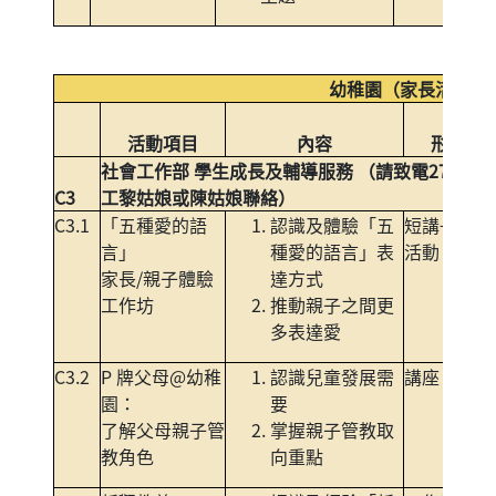
幼稚園（家長活動）
活動項目
內容
形式
社會工作部 學生成長及輔導服務 （請致電271492
C3
工黎姑娘或陳姑娘聯絡）
C3.1
「五種愛的語
認識及體驗「五
短講+體驗
言」
種愛的語言」表
活動
家長/親子體驗
達方式
工作坊
推動親子之間更
多表達愛
C3.2
P 牌父母@幼稚
認識兒童發展需
講座
園：
要
了解父母親子管
掌握親子管教取
教角色
向重點