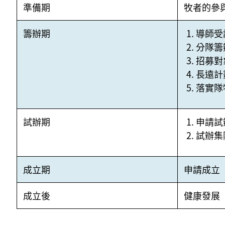
準備期
牧者的參
籌辦期
導師受
分隊籌
招募對
長遠計
落實隊
試辦期
申請試
試辦集
成立期
申請成立
成立後
健康發展