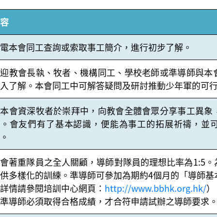
容
電本會同工查詢或索取事工簡介，進行初步了解。
歡迎教會長執、牧者、機構同工、學校老師或準導師與本
入了解。本會同工中可解答疑問及研討推動少年軍的可
由本會資深牧者於崇拜中，向教會全體會眾分享事工異象
工。會友們有了基本認識，便能為事工的拓展祈禱，並
。
會著重隊員之全人關顧，導師對隊員的理想比率為1:5
供多樣化的訓練。準導師可參加為期約4個月的「導師基
詳情請參閱培訓中心網頁：
http://www.bbhk.org.hk/
）
準導師必須取得合格成績，才合符申請試辦之導師要求