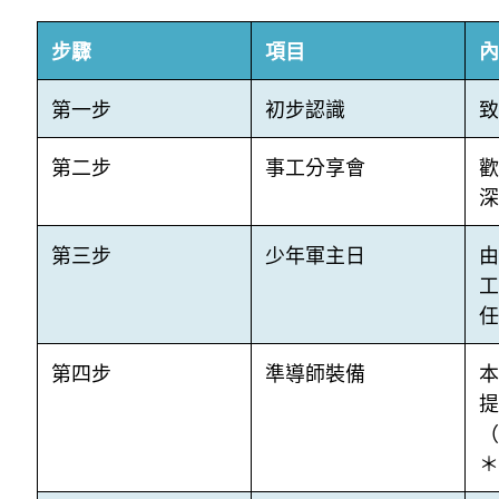
步驟
項目
內
第一步
初步認識
致
第二步
事工分享會
深
第三步
少年軍主日
任
第四步
準導師裝備
本
提
（
＊