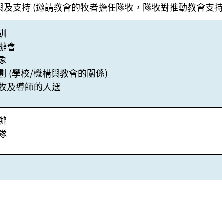
與及支持 (邀請教會的牧者擔任隊牧，隊牧對推動教會支持
訓
辦會
象
劃 (學校/機構與教會的關係)
牧及導師的人選
辦
隊