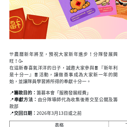
🎊農曆新年將至，預祝大家新年進步！分隊發展興
旺！🥳
在這新春喜氣洋洋的日子，誠邀大家參與🧧『新年利
是十分一』🧧活動，讓做善事成為大家新一年的開
始，並讓隊員學習將所得的奉獻十分一。
📍
籌款目的：
籌募本會「服務發展經費」
📍
奉獻方法：
由分隊導師代為收集後寄交至公關及籌
款部
📍
交回日期：
2026年3月13日或之前
表格