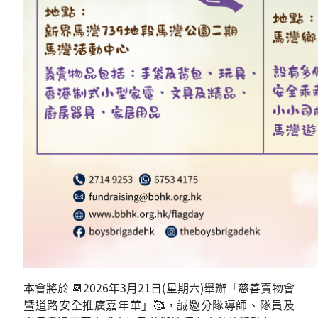
本會將於 📆2026年3月21日(星期六)舉辦「慈善賣物會
暨道路安全推廣嘉年華」🥰，誠邀分隊導師、隊員及