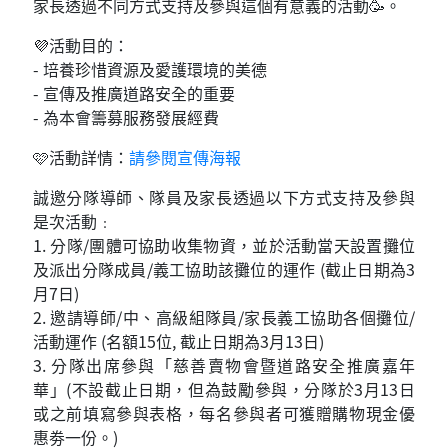
家長透過不同方式支持及參與這個有意義的活動🥳。
💜活動目的：
- 培養珍惜資源及愛護環境的美德
- 宣傳及推廣道路安全的重要
- 為本會籌募服務發展經費
🩷活動詳情：
請參閱宣傳海報
誠邀分隊導師、隊員及家長透過以下方式支持及參與
是次活動﹕
1. 分隊/團體可協助收集物資，並於活動當天設置攤位
及派出分隊成員/義工協助該攤位的運作 (截止日期為3
月7日)
2. 邀請導師/中、高級組隊員/家長義工協助各個攤位/
活動運作 (名額15位, 截止日期為3月13日)
3. 分隊出席參與「慈善賣物會暨道路安全推廣嘉年
華」(不設截止日期，但為鼓勵參與，分隊於3月13日
或之前填寫參與表格，每名參與者可獲贈購物現金優
惠劵一份。)