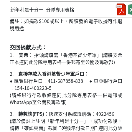
新年利是十分一_分隊專用表格
備註：如捐款$100或以上，所獲發的電子收據可作退
稅用途
交回捐獻方式：
1.
支票：
抬頭請填寫「香港基督少年軍」(請將支票
正本連同此分隊專用表格一併郵寄至公關及籌款部)
2.
直接存款入香港基督少年軍戶口：
● 匯豐銀行戶口︰411-687858-838 ● 東亞銀行戶口
︰154-10-400223-5
(請將銀行存款收條連同此分隊專用表格一併電郵或
WhatsApp至公關及籌款部)
3.
轉數快(FPS)：
快速支付系統識別碼：4922456
(請於備註上註明「新年利是十分一」，成功付款後，
請把「確認頁面」截圖 "須顯示付款日期" 連同此分隊