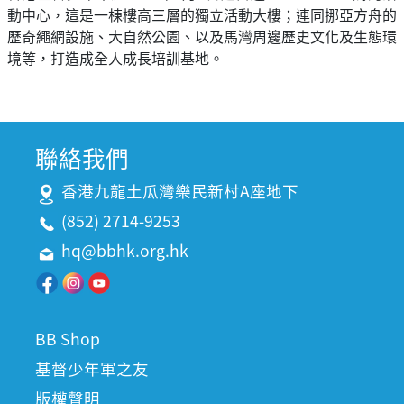
動中心，這是一棟樓高三層的獨立活動大樓；連同挪亞方舟的
歷奇繩網設施、大自然公園、以及馬灣周邊歷史文化及生態環
境等，打造成全人成長培訓基地。
聯絡我們
香港九龍土瓜灣樂民新村A座地下
(852) 2714-9253
hq@bbhk.org.hk
BB Shop
基督少年軍之友
版權聲明