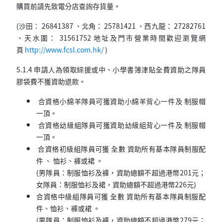
購買前請先致電分店查詢存貨量。
(沙田： 26841387 、北角： 25781421 、西九龍： 27282761
、天水圍： 31561752 地址及門市營業時間歡迎瀏覽網
頁
http://www.fcsl.com.hk/
)
5.1.4 申請人為領取綜援或中、小學書簿津貼全費資助之隊員
膠袋費不獲資助退款。
合資格小綿羊隊員可獲資助小綿羊背心一件及 制服帽
一頂。
合資格幼級組隊員可獲資助幼級組背心一件及 制服帽
一頂。
合資格初級組隊員可獲 全數 資助所有基本隊員制服配
件 、 恤衫、褲或裙 。
(男隊員：制服恤衫及褲，資助總額不超過港幣
201
元；
女隊員：制服恤衫及裙，資助總額不超過港幣
226
元)
合資格中級組隊員可獲 全數 資助所有基本隊員制服配
件、恤衫、褲或裙 。
(男隊員：制服恤衫及褲，資助總額不超過港幣
27
9
元；