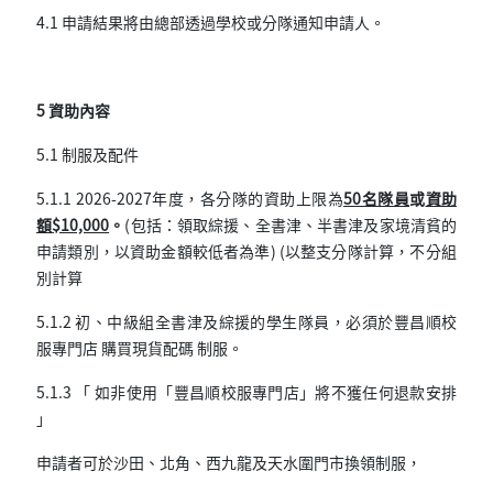
4.1 申請結果將由總部透過學校或分隊通知申請人。
5 資助內容
5.1 制服及配件
5.1.1
2026-2027
年度，各分隊的資助上限為
5
0
名隊員
或
資助
額
$10,000
。
(
包括：領取綜援、全書津、半書津及家境清貧的
申請類別，以資助金額較低者為準
) (
以整支分隊計算，不
分
組
別
計
算
5.1.2 初、中級組全書津及綜援的學生隊員，必須於豐昌順校
服專門店 購買現貨配碼 制服。
5.1.3 「 如非使用「豐昌順校服專門店」將不獲任何退款安排
」
申請者可於沙田、北角、西九龍及天水圍門市換領制服，