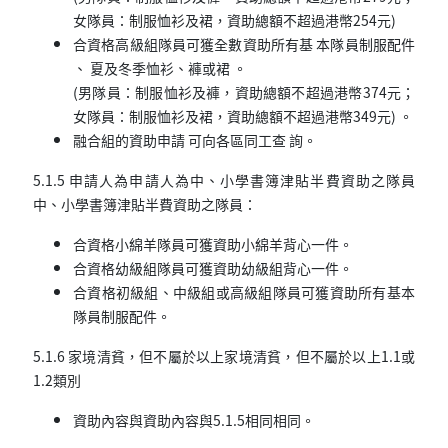
女隊員：制服恤衫及裙，資助總額不超過港幣
254
元)
合資格高級組隊員可獲全數資助所有基 本隊員制服配件
、 夏及冬季恤衫、褲或裙 。
(男隊員：制服恤衫及褲，資助總額不超過港幣
374
元；
女隊員：制服恤衫及裙，資助總額不超過港幣
349
元) 。
融合組的資助申請 可向各區同工查 詢。
5.1.5 申請人為申請人為中、小學書簿津貼半費資助之隊員
中、小學書簿津貼半費資助之隊員：
合資格小綿羊隊員可獲資助小綿羊背心一件。
合資格幼級組隊員可獲資助幼級組背心一件。
合資格初級組、中級組或高級組隊員可獲資助所有基本
隊員制服配件。
5.1.6 家境清貧，但不屬於以上家境清貧，但不屬於以上1.1或
1.2類別
資助內容與資助內容與5.1.5相同相同。