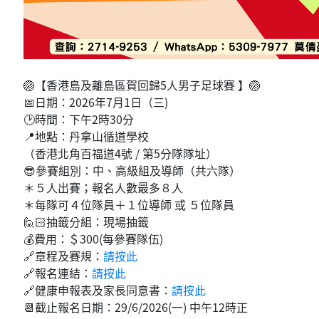
🏐【香港島及離島區賀回歸5人男子足球賽 】🏐
📅日期：2026年7月1日（三)
🕑時間：下午2時30分
📍地點：丹拿山循道學校
（香港北角百福道4號 / 第5分隊隊址）
😎參賽組別：中、高級組及導師（共六隊）
＊５人出賽；報名人數最多８人
＊每隊可４位隊員＋１位導師 或 ５位隊員
🙋🏻抽籤分組：現場抽籤
💰費用：＄300(每參賽隊伍)
🔗章程及賽規：
請按此
🔗報名連結：
請按此
🔗健康申報表及家長同意書：
請按此
📆截止報名日期：29/6/2026(一) 中午12時正