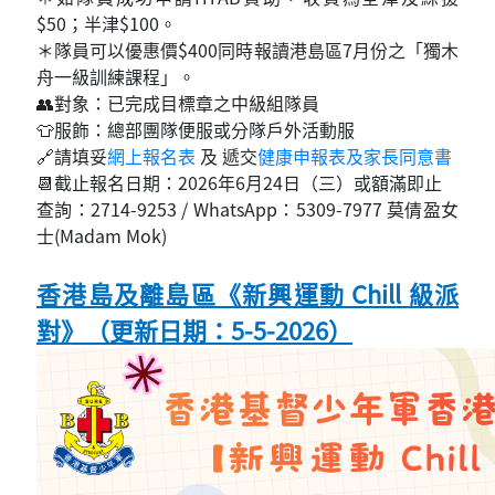
$50；半津$100。
＊隊員可以優惠價$400同時報讀港島區7月份之「獨木
舟一級訓練課程」。
👥對象：已完成目標章之中級組隊員
👕服飾：總部團隊便服或分隊戶外活動服
🔗請填妥
網上報名表
及 遞交
健康申報表及家長同意書
📆截止報名日期：2026年6月24日（三）或額滿即止
查詢：2714-9253 / WhatsApp：5309-7977 莫倩盈女
士(Madam Mok)
香港島及離島區《新興運動 Chill 級派
對》（更新日期：5-5-2026）