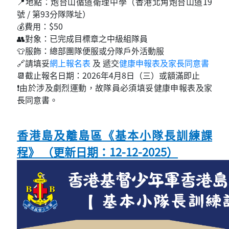
📍地點：炮台山循道衛理中學（香港北角炮台山道19
號 / 第93分隊隊址）
💰費用：$50
👥對象：已完成目標章之中級組隊員
👕服飾：總部團隊便服或分隊戶外活動服
🔗請填妥
網上報名表
及 遞交
健康申報表及家長同意書
📆截止報名日期：2026年4月8日（三）或額滿即止
❗由於涉及劇烈運動，故隊員必須填妥健康申報表及家
長同意書。
香港島及離島區《基本小隊長訓練課
程》 （更新日期：12-12-2025）