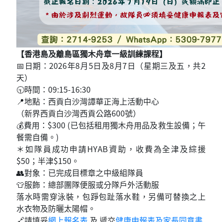
【香港島及離島區獨木舟章一級訓練課程】
📅日期：2026年8月5日及8月7日（星期三及五，共2
天）
🕤時間：09:15-16:30
📍地點：西貢白沙灣譚華正海上活動中心
（新界西貢白沙灣西貢公路600號）
💰費用：$300 (已包括租用獨木舟用品及救生設備；午
餐需自備。)
＊如隊員成功申請HYAB資助，收費為全津及綜援
$50；半津$150。
👥對象：已完成目標章之中級組隊員
👕服飾：總部團隊便服或分隊戶外活動服
落水時需穿泳裝，包踭包趾落水鞋，另備可替換之上
水衣物及防曬太陽帽。
🔗請填妥
網上報名表
及 遞交
健康申報表及家長同意書