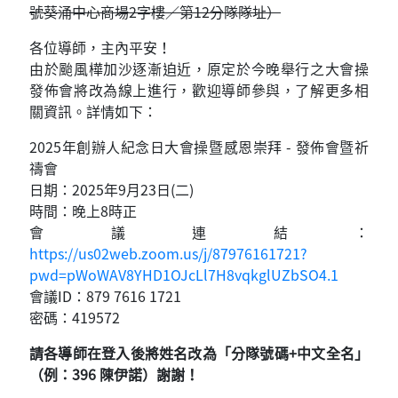
號葵涌中心商場2字樓／第12分隊隊址）
各位導師，主內平安！
由於颱風樺加沙逐漸迫近，原定於今晚舉行之大會操
發佈會將改為線上進行，歡迎導師參與，了解更多相
關資訊。詳情如下：
2025年創辦人紀念日大會操暨感恩崇拜 - 發佈會暨祈
禱會
日期：2025年9月23日(二)
時間：晚上8時正
會議連結：
https://us02web.zoom.us/j/87976161721?
pwd=pWoWAV8YHD1OJcLl7H8vqkglUZbSO4.1
會議ID：879 7616 1721
密碼：419572
請各導師在登入後將姓名改為「分隊號碼+中文全名」
（例：396 陳伊諾）謝謝！