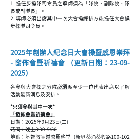
1. 擔任步操隊司令員之導師須為「隊牧、副隊牧、隊
長或副隊長」。
2. 導師必須出席其中一次大會操綵排方能擔任大會操
步操隊司令員。
2025年創辦人紀念日大會操暨感恩崇拜
- 發佈會暨祈禱會 （更新日期：23-09-
2025）
各參與大會操之分隊
必須
派至少一位代表出席以了解
活動最新消息及安排。
*只須參與其中一次*
「發佈會暨祈禱會」
日期：2025年9月23日(二)
時間：晚上8:00-9:30
地點：基督教宣道會麗瑤堂（新界葵涌葵興路100-102