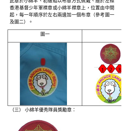
此章於小綿羊、初級組以布章方式佩戴、縫於左襟
香港基督少年軍襟章或小綿羊襟章上，位置由中間
起，每一年順序於左右兩邊加一個布章（參考圖一
及圖二）。
圖一
（三） 小綿羊優秀隊員獎勵章：