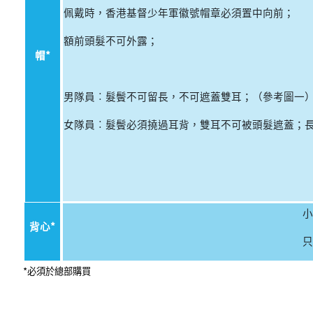
佩戴
時
，
香港基督少年軍徽號帽章必須置中向前；
額前頭髮不可外露；
帽*
男隊員︰
髮鬢不可留長，不可遮蓋雙耳；
（
參考圖一
女
隊員︰
髮鬢必須撓過耳
背
，
雙耳不可被頭髮遮蓋；
小
背心
*
只
*必須於總部購買