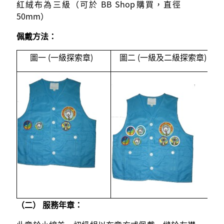
紅絨布為三級（可於 BB Shop購買，直徑
50mm）
佩戴方法：
圖一 (一級探索章)
圖二 (一級及二級探索章)
圖
（二） 服務年章：