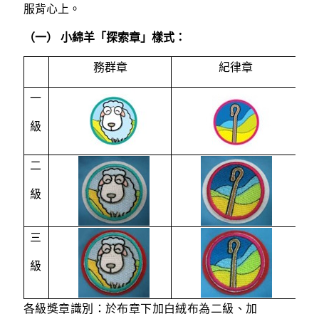
服背心上。
（一） 小綿羊「探索章」樣式：
務群章
紀律章
一
級
二
級
三
級
各級獎章識別：於布章下加白絨布為二級、加