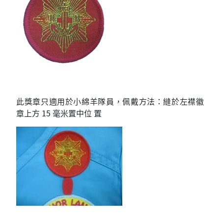
此獎章只適用於小綿羊隊員，佩戴方法：縫於左襟徽
章上方 15 毫米置中位 置