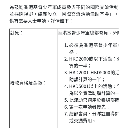
為鼓勵香港基督少年軍成員參與不同的國際交流活動
並擴闊視野，總部設立「國際交流活動津助基金」，
供有需要人士申請。詳情如下：
對象：
香港基督少年軍總部會員、分隊推
必須為香港基督少年軍成員
格；
HKD2000
或以下活動：全費
算的一半；
HKD2001-HKD5000
的活動
助額計算的一半；
撥款資格及金額：
HKD5001
以上的活動：全費津
為以全費津助額計算的一半
此津助只適用於獲總部確認
第一次申請者優先；
總部會員、分隊註冊導師如有
或交通費用。