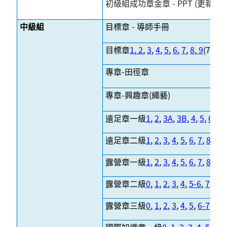
初級組成功章金章 - PPT (更新日期
中級組
目標章 - 導師手冊
目標章
1
,
2
,
3
,
4
,
5
,
6
,
7
,
8
,
9
(7-9
分
專章-田徑章
專章-興趣章(繩藝)
遠足章一級
1
,
2
,
3A
,
3B
,
4
,
5
,
6
,
7
遠足章二級
1
,
2
,
3
,
4
,
5
,
6
,
7
,
8
,
9
,
露營章一級
1
,
2
,
3
,
4
,
5
,
6
,
7
,
8
,
9
露營章二級
0
,
1
,
2
,
3
,
4
,
5-6
,
7
,
8
露營章三級
0
,
1
,
2
,
3
,
4
,
5
,
6-7
,
8
,
9