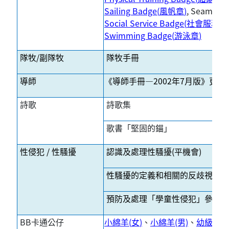
Sailing Badge(
風帆章
)
, Seamans
Social Service Badge(
社會服務章
Swimming Badge(
游泳章
)
隊牧/副隊牧
隊牧手冊
導師
《導師手冊—2002年7月版》更新資
詩歌
詩歌集
歌書「堅固的錨」
性侵犯 / 性騷擾
認識及處理性騷擾(平機會)
性騷擾的定義和相關的反歧視條例(
預防及處理「學童性侵犯」參考手冊
BB
卡通公仔
小綿羊
(
女
)
、
小綿羊(男)
、
幼級組(女