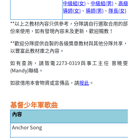
中級組
(
女
)
、
中級組(男)
、
高級組(女
導師
(
女
)
、
導師(男)
、
隊長(女)
、
隊
**
以上之教材內容只供參考，分隊請自行選取合用的部
份來使用，如有發現內容未及更新，歡迎賜教！
**
歡迎分隊提供自製的各級獎章教材與其他分隊共享，
以豐富此教材庫之內容。
如有查詢，請致電2273-0319與事工主任 曾曉雯
(Mandy)聯絡。
如欲借用本會物資或宣傳品，請
按此
。
基督少年軍歌曲
內容
Anchor Song