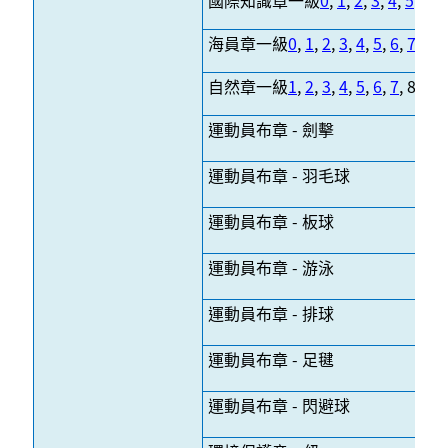
國際知識章一級
0
,
1
,
2
,
3
,
4
,
5
海員章一級
0
,
1
,
2
,
3
,
4
,
5
,
6
,
7
,
8
自然章一級
1
,
2
,
3
,
4
,
5
,
6
,
7
, 8(
分
運動員布章 - 劍擊
運動員布章 - 羽毛球
運動員布章 - 板球
運動員布章 - 游泳
運動員布章 - 排球
運動員布章 - 足毽
運動員布章 - 閃避球