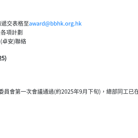
前遞交表格至
award@bbhk.org.hk
展各項計劃
生(卓安)聯絡
5)
訓練委員會第一次會議通過(約2025年9月下旬)，總部同