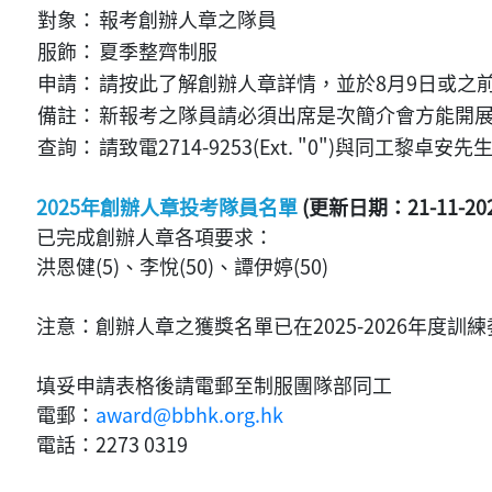
對象：
報考創辦人章之隊員
服飾：
夏季整齊制服
申請：
請按此了解創辦人章詳情，並於8月9日或之
備註：
新報考之隊員請必須出席是次簡介會方能開
查詢：
請致電2714-9253(Ext. "0")與同工黎卓安先
2025年創辦人章投考隊員名單
(更新日期：21-11-202
已完成創辦人章各項要求：
洪恩健(5)、李悅(50)、譚伊婷(50)
注意：創辦人章之獲獎名單已在2025-2026年度
填妥申請表格後請電郵至制服團隊部同工
電郵：
award@bbhk.org.hk
電話：2273 0319